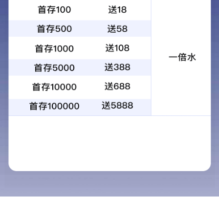
联系中机
全国模具标准化技术委员会领导专家（2023）
<
1
>
地址
江苏省海安市经济技术开发区上湖大道88号
电话
0513-88368808
13914358157
传真