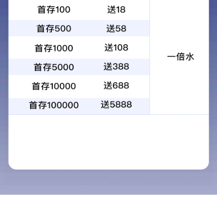
联系中机
中机锻压党支部庆祝建党105周年系列主
03
题党日活动
/
为庆祝中国共产党成立105周年，深入学习贯彻
2026
07
党的创新理论，牢固树立和践行正确政绩观，
以高质量党建引领企业高质量发展。近日，中