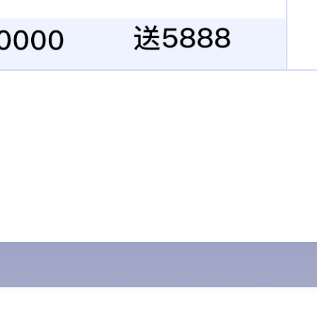
提供技术支持传真