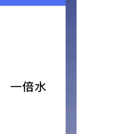
热线
8368810-8808
员接到故障、保修电话后，会立即安排工程师
，对故障进行初步判断，如无需现场解决，将
式在4小时内予以解决。
 >