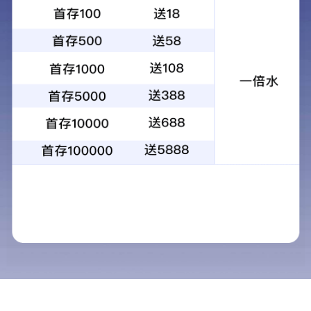
联系中机
ZGD系列自动辊锻机
★ 中机公司生产的ZGD系列辊锻机是引进德国Eumuco公司
的技术制造的，迄今已向国内企业提供壹百多台套各种型号
辊锻机产品。
咨询电话：0513-88368808
获取报价
获取样册